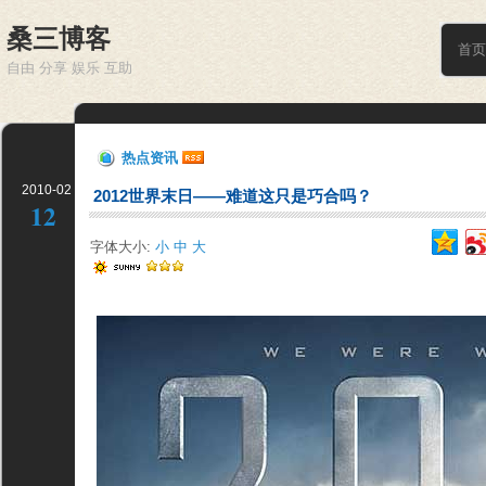
桑三博客
首页
自由 分享 娱乐 互助
热点资讯
2010-02
2012世界末日——难道这只是巧合吗？
12
字体大小:
小
中
大