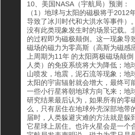
10、美国NASA（宇航局）预测：
（1）地球与太阳的磁极将于201
导致了冰川时代和大洪水等事件）
没有此类现象发生时的场景记载。
的过程即为磁极颠倒。这一现象导
磁场的磁力为零高斯（高斯为磁感
上周期为11年 的太阳两极磁场颠
人类）的免疫系统将大为降低；地
山喷发，地震，泥石流等现象；地
太阳的宇宙辐射就会增大，最终可
一些小行星将朝地球方向飞来；地
研究结果最后认为，如果所有的零磁
么，只有居住在地球外壳深部地带
届时，人类躲避灾难的方法就是躲
它星球上居住。也许火星会是一个