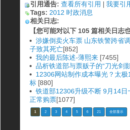
引用通告:
查看所有引用
| 
我要引
Tags:
2012
时政消息
相关日志:
【您可能对以下 105 篇相关日志
涉嫌倒卖火车票 山东铁警跨省
子致其死亡
[852]
我的最后陈述-薄熙来
[7455]
品析铁道部与票贩子的“刀光剑影
12306网站制作成本曝光？太极1
标
[880]
铁道部12306升级不断 9月14
正常购票
[1077]
1
2
3
4
5
6
21
全部显示