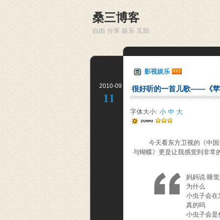
桑三博客
自由 分享 娱乐 互助
影视娱乐
2010-09
很好听的一首儿歌——《苹
11
字体大小:
小
中
大
今天看东方卫视的《中国达
与蝴蝶》更是让我感觉到非常
妈妈说 睡
为什么 
小虫子会在
真的吗 
小虫子会是