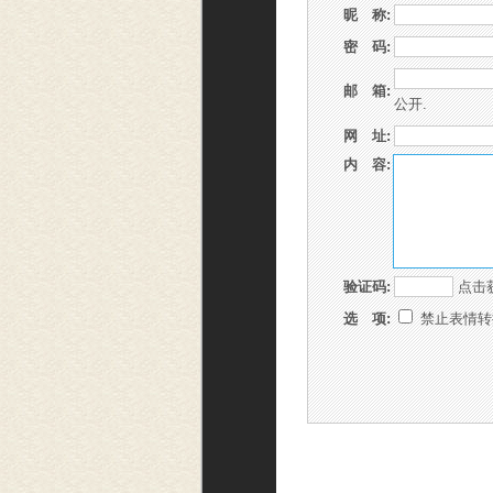
昵 称:
密 码:
邮 箱:
公开.
网 址:
内 容:
验证码:
点击
选 项:
禁止表情转