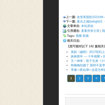
上一篇:
改变美国的102分钟—
下一篇:
暮光之城(twiligh
文章来自:
本站原创
引用通告:
查看所有引用
| 
我
Tags:
视频
歌曲
相关日志:
【您可能对以下 142 篇相
美剧《越狱》2017回归
匆匆那年 — 十年相聚 •
又一神奇：筷子兄弟《小
韩梅梅结婚了 新郎不是
李健-<抚仙湖>-这是怎
1
2
3
4