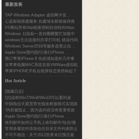
最新发表
TAP-Windows Adapter 虚拟网卡安...
心蓝邮箱搭建服务 自建域名邮箱值得推
IIS整站所有http链接强制自动转向https
荐
Windows 11鼠标一直转圈圈繁忙加载中
设...
windows无法连接到共享打印机 错误代码
解决办...
Windows Server2016等服务器禁止自...
0x0...
Apple Store预约国行/港行iPhone ...
预订苹果iPhone 8 你必须知道的几件事
在苹果电脑MAC系统安装VMWare虚拟机
苹果IPHONE手机在锁屏状态突然响起了
使用加密...
一段音乐声...
Hot Article
[隐藏日志]
QQ远程Win7/Win8/Win10可以看到桌
中国电信天翼宽带光猫改桥接模式实现路
面...
“内容被阻止，因为该内容没有签署有效
由器拨号的方法...
Apple Store预约国行/港行iPhone ...
的安全证书。”...
收到邮件如何让手机上收到邮件/短信/微
常用杀毒软件添加信任目录文件列表防止
信提醒
不可不相信：关于2012世界末日预言最
误报图文教程