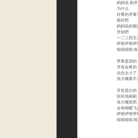
妈妈说 刷牙
为什么 
好看的牙膏
那好吧
妈妈说的都
开始吧 
一二三四五
吚呀吚呀吚呀
啦啦啦啦 啦---
苹果是甜的 
牙齿会疼的 
虫虫太小了 
张大嘴看不见
牙齿是白的 
轻轻地刷刷 
张大嘴笑吧 
会有蝴蝶飞
吚呀吚呀吚呀
啦啦啦啦 啦--