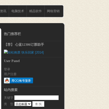
资讯
电脑技术
精品软件
网络营销
热门推荐栏
【荐】 心蓝12306订票助手
User Panel
登录
用户注册
站内搜索
关键字 
类 型 