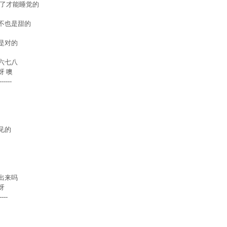
了才能睡觉的 
不也是甜的 
是对的 
六七八 
 噢 
--- 
的 
出来吗 
 
--