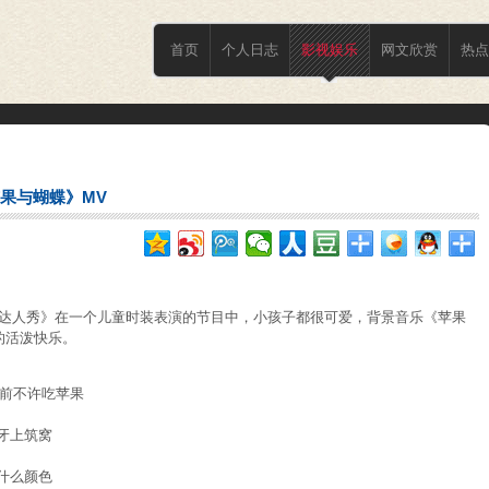
首页
个人日志
影视娱乐
网文欣赏
热点
果与蝴蝶》MV
人秀》在一个儿童时装表演的节目中，小孩子都很可爱，背景音乐《苹果
的活泼快乐。
觉前不许吃苹果
牙上筑窝 
什么颜色 