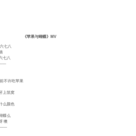
《苹果与蝴蝶》MV
六七八
 
六七八 
-- 
前不许吃苹果 
牙上筑窝 
什么颜色 
蝴蝶么 
 噢 
--- 