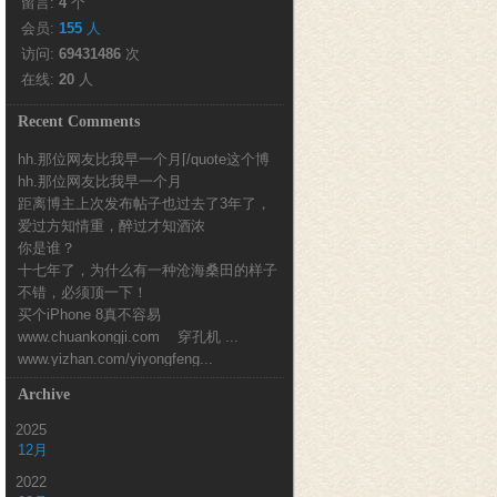
留言:
4
个
会员:
155
人
访问:
69431486
次
在线:
20
人
Recent Comments
hh.那位网友比我早一个月[/quote这个博
hh.那位网友比我早一个月
客也...
距离博主上次发布帖子也过去了3年了，
爱过方知情重，醉过才知酒浓
时间真的好快...
你是谁？
十七年了，为什么有一种沧海桑田的样子
不错，必须顶一下！
买个iPhone 8真不容易
www.chuankongji.com 穿孔机 ...
www.yizhan.com/yiyongfeng...
Archive
2025
12月
2022