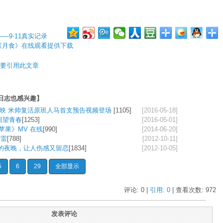
—9·11真实记录
t)3:《月食》在线观看提供下载
要引用此文章
关日志也感兴趣】
上映 米帅复活原班人马首支预告视频登场
[1105]
[2016-05-18]
 回望青春
[1253]
[2016-05-01]
苹果》MV 在线
[990]
[2014-06-20]
李雷
[788]
[2012-10-11]
样的夜晚，让人伤感又留恋
[1834]
[2012-10-05]
5
6
29
全部显示
评论: 0 |
引用: 0
| 查看次数: 
972
发表评论