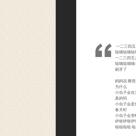
一二三四五
哒嘀哒嘀哒嘀
一二三四五
哒嘀哒嘀嘀----
刷牙了 
妈妈说 睡觉
为什么 
小虫子会在
真的吗 
小虫子会是
春天时 
小虫子会变
吚呀吚呀吚呀
啦啦啦啦 啦---