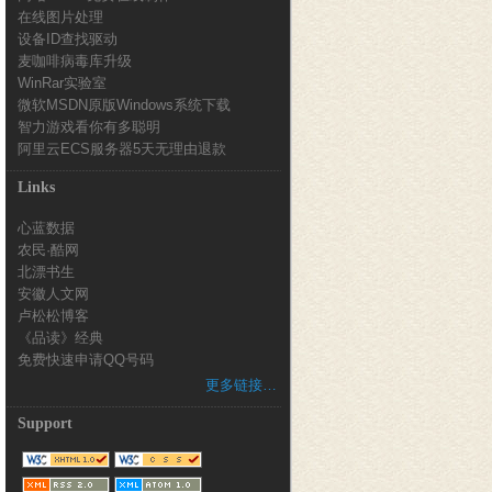
在线图片处理
设备ID查找驱动
麦咖啡病毒库升级
WinRar实验室
微软MSDN原版Windows系统下载
智力游戏看你有多聪明
阿里云ECS服务器5天无理由退款
Links
心蓝数据
农民·酷网
北漂书生
安徽人文网
卢松松博客
《品读》经典
免费快速申请QQ号码
更多链接…
Support