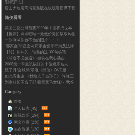
[隐藏日志]
新完整版
唐山大地震高清完整版在线观看提供下载
随便看看
美国兰德公司预测2020年中国将成世界
【推荐】点点吧唯一最低价竞拍娱乐购物
上最穷国家
一张测试你色不色的图片！！！
第一网
“赛家鑫”李昌奎与药家鑫犯罪行为及法律
【转】你妹的，谁整的这100句笑话，
处理对比分析...
《相逢不必邂逅》-微笑在我心插曲
Happy一下...
2008第一季最该挨打的十位娱乐名人
甄子丹/金城武/汤唯《武侠》DVD版
如此寄生虫 《我给儿子当孙子》 许峰王
QVOD在线免...
别拿村长不当干部 吸毒宝马女狂叫“我爸
蓉夫妇遭万人...
是村长”
Category
首页
个人日志 [45]
影视娱乐 [194]
网文欣赏 [238]
热点资讯 [136]