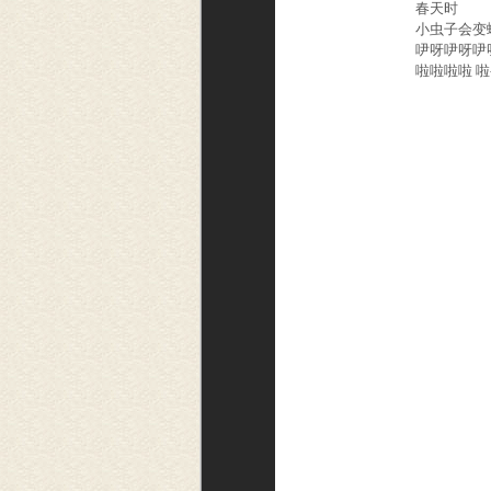
春天时 
小虫子会变
吚呀吚呀吚呀
啦啦啦啦 啦---