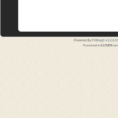
Powered By
PJBlog3 v3.2.9.5
Processed in
0.171875
seco