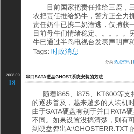
目前国家把责任推给三鹿，三
农把责任推给奶牛，警方正全力
责任奶牛已携二奶潜逃，仅捕获
目前母牛们情绪稳定。。。。。
牛已通过半岛电视台发表声明声
Tags:
时政消息
分类:
热点资讯
| 
2008-09
串口SATA硬盘GHOST系统安装的方法
18
随着i865、i875、KT600等
的逐步普及，越来越多的人装机
由于SATA硬盘有别于并口PAT
不同。如果设置没搞清楚，则有可
到硬盘弹出A:\GHOSTERR.TX