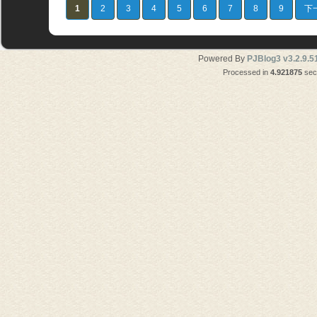
1
2
3
4
5
6
7
8
9
下
Powered By
PJBlog3 v3.2.9.5
Processed in
4.921875
seco