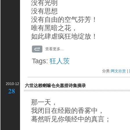
没有光明
没有思想
没有自由的空气芬芳！
唯有黑暗之花，
如此肆虐疯狂地绽放！
查看更多...
Tags:
狂人茨
分类:
网文欣赏
| 
2010-12
六世达赖喇嘛仓央嘉措诗集摘录
28
那一天，
我闭目在经殿的香雾中，
蓦然听见你颂经中的真言；