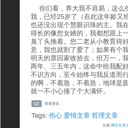
你们看，养大我不容易，这么些
我，已经25岁了（在此这年龄又
也还没出现个慧眼识珠的主。我
得长的像您女婿的，我都想跟上
臭丫头挽着。您二老从小教育得
意，我也就割了爱了；如果有个
明天的票回家收拾去，但万一，
两年、三五年内，这命中给我配
不识方向，至今始终与我反道而
的啊，不着急，不着急，地球是
就一不小心撞了个大满怀。
查看更多...
Tags:
伤心
爱情文章
哲理文章
分类:
网文欣赏
|