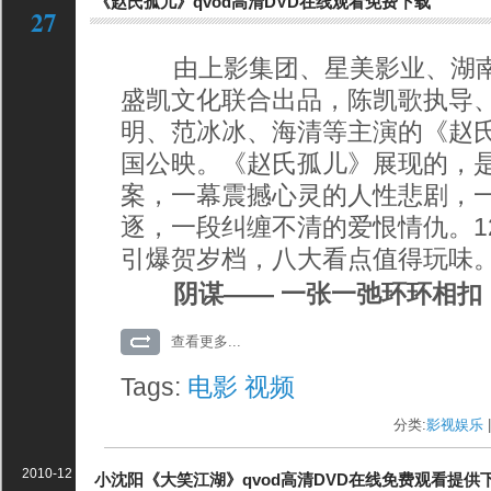
《赵氏孤儿》qvod高清DVD在线观看免费下载
27
由上影集团、星美影业、湖南
盛凯文化联合出品，陈凯歌执导
明、范冰冰、海清等主演的《赵氏
国公映。《赵氏孤儿》展现的，
案，一幕震撼心灵的人性悲剧，
逐，一段纠缠不清的爱恨情仇。1
引爆贺岁档，八大看点值得玩味
阴谋—— 一张一弛环环相扣
查看更多...
Tags:
电影
视频
分类:
影视娱乐
|
2010-12
小沈阳《大笑江湖》qvod高清DVD在线免费观看提供