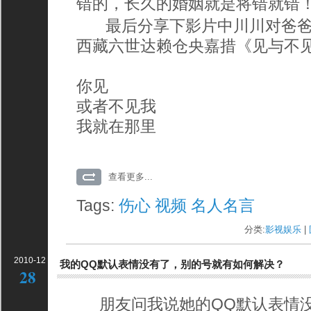
错的，长久的婚姻就是将错就错
最后分享下影片中川川对爸爸
西藏六世达赖仓央嘉措《见与不
你见
或者不见我 
我就在那里 
查看更多...
Tags:
伤心
视频
名人名言
分类:
影视娱乐
| 
2010-12
我的QQ默认表情没有了，别的号就有如何解决？
28
朋友问我说她的QQ默认表情没