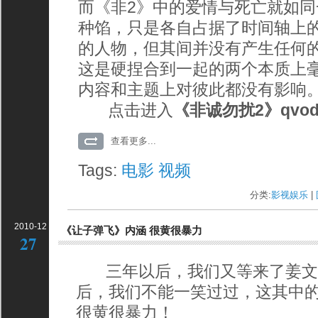
而《非2》中的爱情与死亡就如
种馅，只是各自占据了时间轴上
的人物，但其间并没有产生任何
这是硬捏合到一起的两个本质上
内容和主题上对彼此都没有影响
点击进入
《非诚勿扰2》qvo
查看更多...
Tags:
电影
视频
分类:
影视娱乐
| 
2010-12
《让子弹飞》内涵 很黄很暴力
27
三年以后，我们又等来了姜文。
后，我们不能一笑过过，这其中
很黄很暴力！