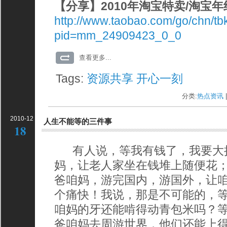
【分享】2010年淘宝特卖/淘宝
http://www.taobao.com/go/chn/t
pid=mm_24909423_0_0
查看更多...
Tags:
资源共享
开心一刻
分类:
热点资讯
|
2010-12
人生不能等的三件事
18
有人说，等我有钱了，我要大
妈，让老人家坐在钱堆上随便花
爸咱妈，游完国内，游国外，让
个痛快！我说，那是不可能的，
咱妈的牙还能啃得动青包米吗？
爸咱妈去周游世界，他们还能上得去飞