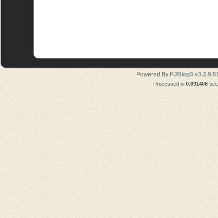
Powered By
PJBlog3 v3.2.9.5
Processed in
0.691406
seco