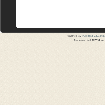
Powered By
PJBlog3 v3.2.9.5
Processed in
0.707031
seco