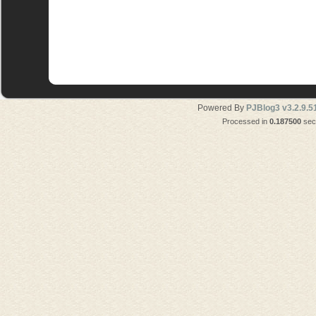
Powered By
PJBlog3 v3.2.9.5
Processed in
0.187500
seco