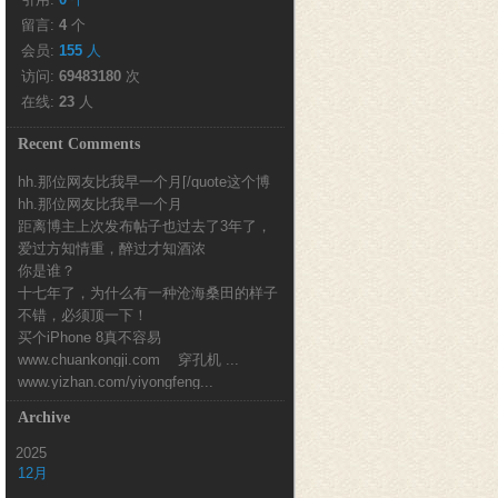
留言: 
4
个
会员: 
155
人
访问: 
69483180
次
在线: 
23
人
Recent Comments
hh.那位网友比我早一个月[/quote这个博
hh.那位网友比我早一个月
客也...
距离博主上次发布帖子也过去了3年了，
爱过方知情重，醉过才知酒浓
时间真的好快...
你是谁？
十七年了，为什么有一种沧海桑田的样子
不错，必须顶一下！
买个iPhone 8真不容易
www.chuankongji.com 穿孔机 ...
www.yizhan.com/yiyongfeng...
Archive
2025
12月