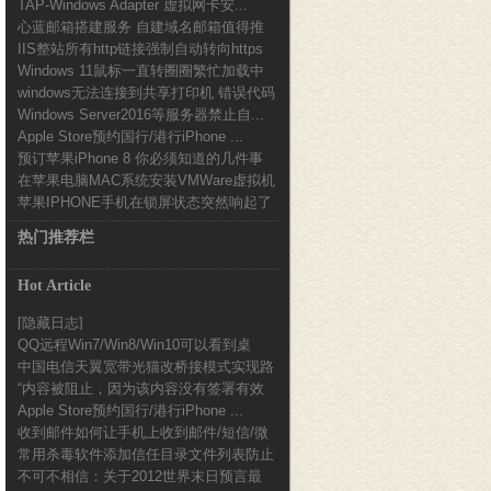
TAP-Windows Adapter 虚拟网卡安...
心蓝邮箱搭建服务 自建域名邮箱值得推
IIS整站所有http链接强制自动转向https
荐
Windows 11鼠标一直转圈圈繁忙加载中
设...
windows无法连接到共享打印机 错误代码
解决办...
Windows Server2016等服务器禁止自...
0x0...
Apple Store预约国行/港行iPhone ...
预订苹果iPhone 8 你必须知道的几件事
在苹果电脑MAC系统安装VMWare虚拟机
苹果IPHONE手机在锁屏状态突然响起了
使用加密...
一段音乐声...
热门推荐栏
Hot Article
[隐藏日志]
QQ远程Win7/Win8/Win10可以看到桌
中国电信天翼宽带光猫改桥接模式实现路
面...
“内容被阻止，因为该内容没有签署有效
由器拨号的方法...
Apple Store预约国行/港行iPhone ...
的安全证书。”...
收到邮件如何让手机上收到邮件/短信/微
常用杀毒软件添加信任目录文件列表防止
信提醒
不可不相信：关于2012世界末日预言最
误报图文教程