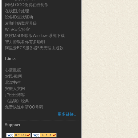
网站LOGO免费在线制作
在线图片处理
设备ID查找驱动
麦咖啡病毒库升级
WinRar实验室
微软MSDN原版Windows系统下载
智力游戏看你有多聪明
阿里云ECS服务器5天无理由退款
Links
心蓝数据
农民·酷网
北漂书生
安徽人文网
卢松松博客
《品读》经典
免费快速申请QQ号码
更多链接…
Support