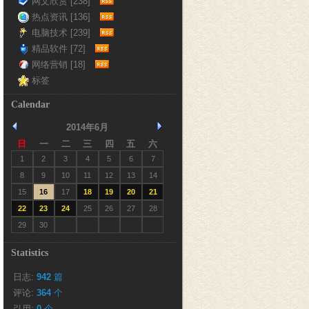
网文欣赏 [238]
热点资讯 [136]
电脑技术 [239]
精品软件 [72]
网络营销 [18]
标签
Calendar
2014年6月
日
一
二
三
四
五
六
1
2
3
4
5
6
7
8
9
10
11
12
13
14
15
16
17
18
19
20
21
22
23
24
25
26
27
28
29
30
1
2
3
4
5
Statistics
日志:
942
篇
评论: 
364
个
引用: 
0
个