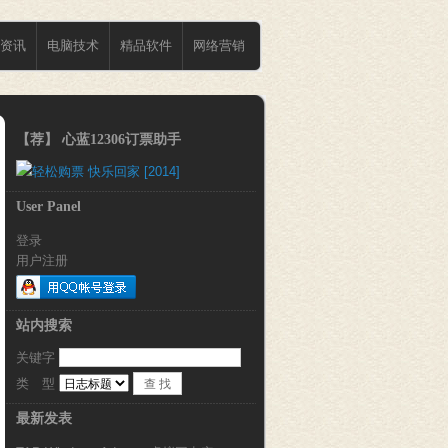
资讯
电脑技术
精品软件
网络营销
【荐】 心蓝12306订票助手
User Panel
登录
用户注册
站内搜索
关键字 
类 型 
最新发表