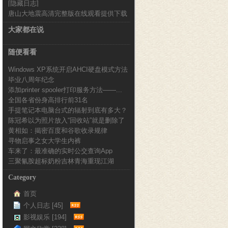
[隐藏日志]
新完整版
唐山大地震高清完整版在线观看提供下载
大家都在说
随便看看
Windows XP系统开启AHCI硬盘模式方法
毕业八周年纪念
添加printer spooler打印服务方法——...
全国各省份身高排行前31名
手提笔记本电脑台式的辐射到底有多大？
陈冠希以为照片放入“回收站”就是删除了
黄相如：揭密百度和谷歌收录规律
寻物启事之女大学生内裤
车来了：最准确的实时公交查询App
三聚氰胺超标奶粉吉林青海重现江湖
Category
首页
个人日志 [45]
影视娱乐 [194]