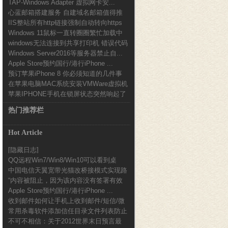
TAP-Windows Adapter 虚拟网卡安...
心蓝邮箱搭建服务 自建域名邮箱值得推
IIS整站所有http链接强制自动转向https
荐
Windows 11鼠标一直转圈圈繁忙加载中
设...
windows无法连接到共享打印机 错误代码
解决办...
Windows Server2016等服务器禁止自...
0x0...
Apple Store预约国行/港行iPhone ...
预订苹果iPhone 8 你必须知道的几件事
在苹果电脑MAC系统安装VMWare虚拟机
苹果IPHONE手机在锁屏状态突然响起了
使用加密...
一段音乐声...
热门推荐栏
Hot Article
[隐藏日志]
QQ远程Win7/Win8/Win10可以看到桌
中国电信天翼宽带光猫改桥接模式实现路
面...
“内容被阻止，因为该内容没有签署有效
由器拨号的方法...
Apple Store预约国行/港行iPhone ...
的安全证书。”...
收到邮件如何让手机上收到邮件/短信/微
常用杀毒软件添加信任目录文件列表防止
信提醒
不可不相信：关于2012世界末日预言最
误报图文教程