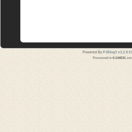
Powered By
PJBlog3 v3.2.9.5
Processed in
0.144531
seco