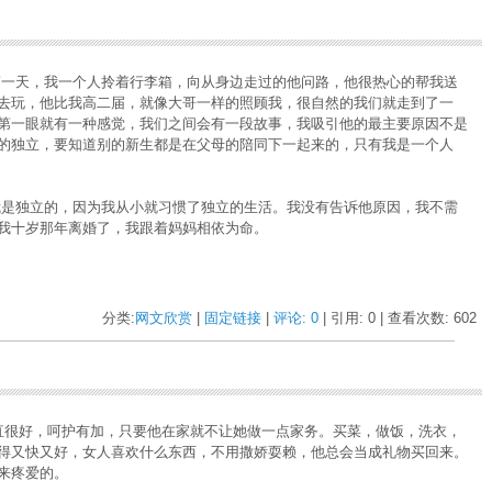
天，我一个人拎着行李箱，向从身边走过的他问路，他很热心的帮我送
去玩，他比我高二届，就像大哥一样的照顾我，很自然的我们就走到了一
第一眼就有一种感觉，我们之间会有一段故事，我吸引他的最主要原因不是
的独立，要知道别的新生都是在父母的陪同下一起来的，只有我是一个人
独立的，因为我从小就习惯了独立的生活。我没有告诉他原因，我不需
我十岁那年离婚了，我跟着妈妈相依为命。
分类:
网文欣赏
| 
固定链接
| 
评论: 0
| 引用: 0 | 查看次数: 602 
呵护有加，只要他在家就不让她做一点家务。买菜，做饭，洗衣，
得又快又好，女人喜欢什么东西，不用撒娇耍赖，他总会当成礼物买回来。
来疼爱的。