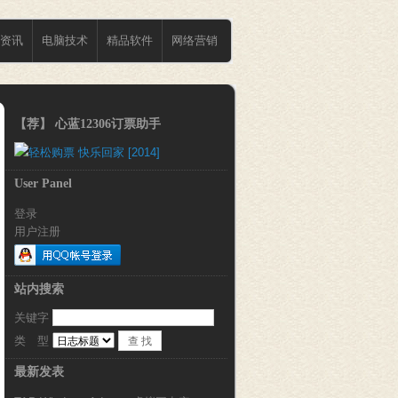
资讯
电脑技术
精品软件
网络营销
【荐】 心蓝12306订票助手
User Panel
登录
用户注册
站内搜索
关键字 
类 型 
最新发表