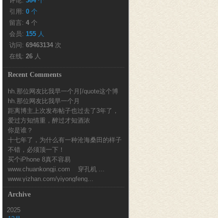
评论: 
364
个
引用: 
0
个
留言: 
4
个
会员: 
155
人
访问: 
69463134
次
在线: 
26
人
Recent Comments
hh.那位网友比我早一个月[/quote这个博
hh.那位网友比我早一个月
客也...
距离博主上次发布帖子也过去了3年了，
爱过方知情重，醉过才知酒浓
时间真的好快...
你是谁？
十七年了，为什么有一种沧海桑田的样子
不错，必须顶一下！
买个iPhone 8真不容易
www.chuankongji.com 穿孔机 ...
www.yizhan.com/yiyongfeng...
Archive
2025