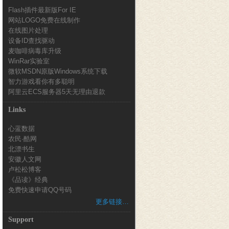
Flash插件最新版For IE
网站LOGO免费在线制作
在线图片处理
设备ID查找驱动
麦咖啡病毒库升级
WinRar实验室
微软MSDN原版Windows系统下载
智力游戏看你有多聪明
阿里云ECS服务器5天无理由退款
Links
心蓝数据
农民·酷网
北漂书生
安徽人文网
卢松松博客
《品读》经典
免费快速申请QQ号码
更多链接…
Support