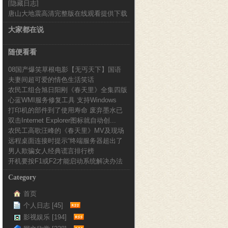
[隐藏日志]
新完整版
唐山大地震高清完整版在线观看提供下载
大家都在说
随便看看
08国产爆笑草根电影【无丐天下】国语
夫妻间超可爱的情色生活笑话
DVD版在线观...
农民工组合旭日阳刚《春天里》全集四版
心蓝WMI服务修复工具 支持Windows
合一版
打印机的部件到了使用寿命 废弃墨水已
x86...
双击Internet Explorer图标就自动创...
满清零软件
农民工高歌汪峰的《春天里》MV及现场
远程桌面连接时提示“终端服务器超出了
版
男人欺骗女人经典谎言排行榜
最大允许连接数...
开机要按F1或F2才能启动系统解决办法
Category
首页
个人日志 [45]
影视娱乐 [194]