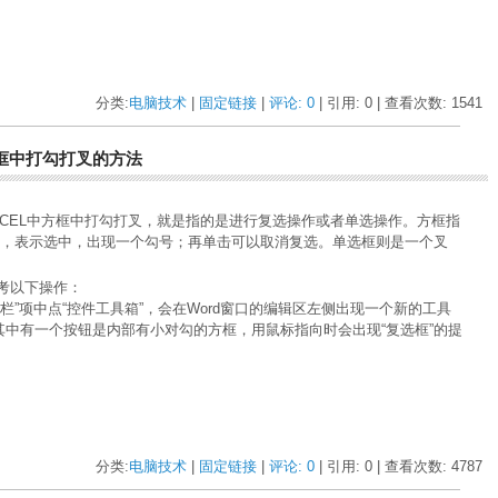
分类:
电脑技术
| 
固定链接
| 
评论: 0
| 引用: 0 | 查看次数: 1541 
选框中打勾打叉的方法
EL中方框中打勾打叉，就是指的是进行复选操作或者单选操作。方框指
框，表示选中，出现一个勾号；再单击可以取消复选。单选框则是一个叉
：
参考以下操作：
工具栏”项中点“控件工具箱”，会在Word窗口的编辑区左侧出现一个新的工具
，其中有一个按钮是内部有小对勾的方框，用鼠标指向时会出现“复选框”的提
分类:
电脑技术
| 
固定链接
| 
评论: 0
| 引用: 0 | 查看次数: 4787 