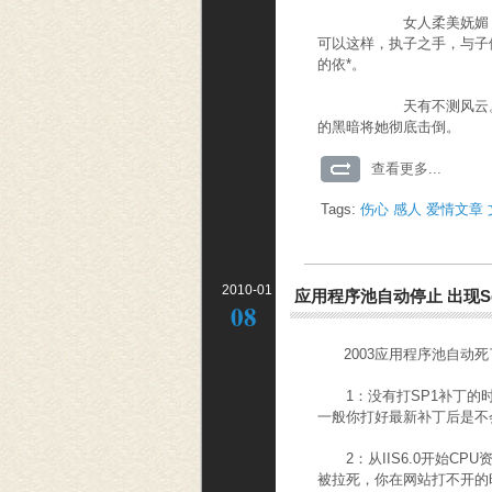
女人柔美妩媚，她的幸
可以这样，执子之手，与子
的依*。
天有不测风云。一天，
的黑暗将她彻底击倒。
查看更多...
Tags:
伤心
感人
爱情文章
2010-01
应用程序池自动停止 出现Servi
08
2003应用程序池自动死了，不
1：没有打SP1补丁的时
一般你打好最新补丁后是不会
2：从IIS6.0开始CP
被拉死，你在网站打不开的