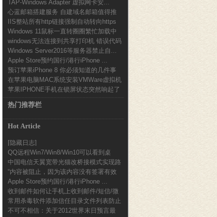
TAP-Windows Adapter 虚拟网卡安...
心蓝邮箱搭建服务 自建域名邮箱值得推
IIS整站所有http链接强制自动转向https
荐
Windows 11鼠标一直转圈圈繁忙加载中
设...
windows无法连接到共享打印机 错误代码
解决办...
Windows Server2016等服务器禁止自...
0x0...
Apple Store预约国行/港行iPhone ...
预订苹果iPhone 8 你必须知道的几件事
在苹果电脑MAC系统安装VMWare虚拟机
苹果IPHONE手机在锁屏状态突然响起了
使用加密...
一段音乐声...
热门推荐栏
Hot Article
[隐藏日志]
QQ远程Win7/Win8/Win10可以看到桌
中国电信天翼宽带光猫改桥接模式实现路
面...
“内容被阻止，因为该内容没有签署有效
由器拨号的方法...
Apple Store预约国行/港行iPhone ...
的安全证书。”...
收到邮件如何让手机上收到邮件/短信/微
常用杀毒软件添加信任目录文件列表防止
信提醒
不可不相信：关于2012世界末日预言最
误报图文教程