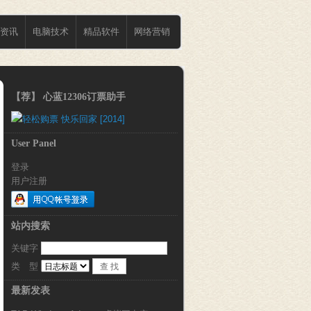
资讯
电脑技术
精品软件
网络营销
【荐】 心蓝12306订票助手
User Panel
登录
用户注册
站内搜索
关键字 
类 型 
最新发表