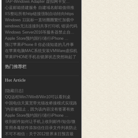
TAP-Windows Adapter 虚拟网卡安...
心蓝邮箱搭建服务 自建域名邮箱值得推
IIS整站所有http链接强制自动转向https
荐
Windows 11鼠标一直转圈圈繁忙加载中
设...
windows无法连接到共享打印机 错误代码
解决办...
Windows Server2016等服务器禁止自...
0x0...
Apple Store预约国行/港行iPhone ...
预订苹果iPhone 8 你必须知道的几件事
在苹果电脑MAC系统安装VMWare虚拟机
苹果IPHONE手机在锁屏状态突然响起了
使用加密...
一段音乐声...
热门推荐栏
Hot Article
[隐藏日志]
QQ远程Win7/Win8/Win10可以看到桌
中国电信天翼宽带光猫改桥接模式实现路
面...
“内容被阻止，因为该内容没有签署有效
由器拨号的方法...
Apple Store预约国行/港行iPhone ...
的安全证书。”...
收到邮件如何让手机上收到邮件/短信/微
常用杀毒软件添加信任目录文件列表防止
信提醒
不可不相信：关于2012世界末日预言最
误报图文教程