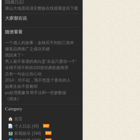
[隐藏日志]
新完整版
唐山大地震高清完整版在线观看提供下载
大家都在说
随便看看
一个感人的故事：金钱买不到的三袋米
服装品牌推广之成功关键
我回来了~
男人最不靠谱的表白是“永远只爱你一个”
全球不得不听的100首经典歌曲推荐
总有一句会让你心动
2014：对不起，我不想是个善良的人
如果生命不曾脆弱
ps处理图象常用手法和一些参数值
《周末》
Category
首页
个人日志 [45]
影视娱乐 [194]