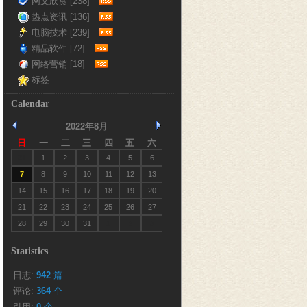
网文欣赏 [238]
热点资讯 [136]
电脑技术 [239]
精品软件 [72]
网络营销 [18]
标签
Calendar
2022年8月
日
一
二
三
四
五
六
31
1
2
3
4
5
6
7
8
9
10
11
12
13
14
15
16
17
18
19
20
21
22
23
24
25
26
27
28
29
30
31
1
2
3
Statistics
日志:
942
篇
评论: 
364
个
引用: 
0
个