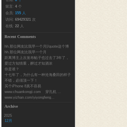
留言: 
4
个
会员: 
155
人
访问: 
69429321
次
在线: 
22
人
Recent Comments
hh.那位网友比我早一个月[/quote这个博
hh.那位网友比我早一个月
客也...
距离博主上次发布帖子也过去了3年了，
爱过方知情重，醉过才知酒浓
时间真的好快...
你是谁？
十七年了，为什么有一种沧海桑田的样子
不错，必须顶一下！
买个iPhone 8真不容易
www.chuankongji.com 穿孔机 ...
www.yizhan.com/yiyongfeng...
Archive
2025
12月