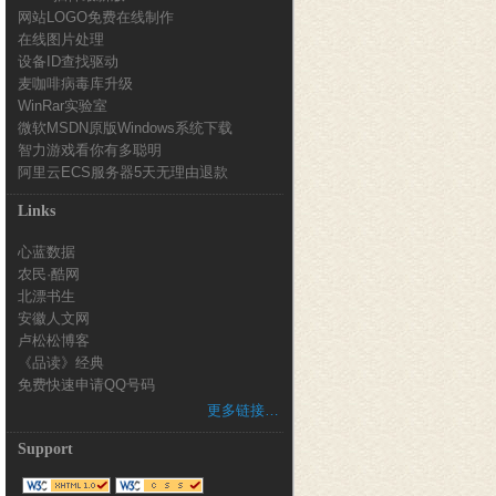
网站LOGO免费在线制作
在线图片处理
设备ID查找驱动
麦咖啡病毒库升级
WinRar实验室
微软MSDN原版Windows系统下载
智力游戏看你有多聪明
阿里云ECS服务器5天无理由退款
Links
心蓝数据
农民·酷网
北漂书生
安徽人文网
卢松松博客
《品读》经典
免费快速申请QQ号码
更多链接…
Support