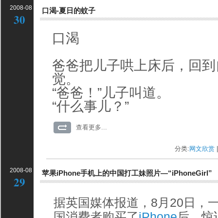
2008-08
口渴-夏日的蚊子
30
口渴
爸爸把儿子哄上床后，回到
觉。
“爸爸！”儿子叫道。
“什么事儿？”
查看更多...
分类:
网文欣赏
|
2008-08
苹果iPhone手机上的中国打工妹照片—“iPhoneGirl”
29
据英国媒体报道，8月20日，一署
国消费者购买了
iPhone
后，惊