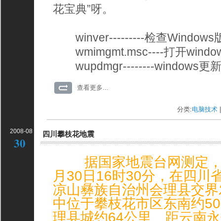
花宝典”呀。
winver---------检查Windows
wmimgmt.msc----打开wind
wupdmgr--------windows更
查看更多...
分类:
电脑技术
|
2008-08
四川攀枝花地震
30
据国家地震台网测定，北京
月30日16时30分，在四
凉山彝族自治州会理县交界发
中位于攀枝花市区东南约5
理县城约64公里、距云南永