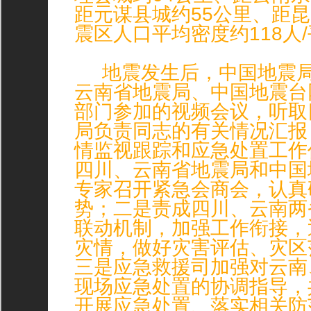
距元谋县城约55公里、距昆
震区人口平均密度约118人
地震发生后，中国地震局
云南省地震局、中国地震台
部门参加的视频会议，听取
局负责同志的有关情况汇报
情监视跟踪和应急处置工作
四川、云南省地震局和中国
专家召开紧急会商会，认真
势；二是责成四川、云南两
联动机制，加强工作衔接，
灾情，做好灾害评估、灾区
三是应急救援司加强对云南
现场应急处置的协调指导，
开展应急处置、落实相关防