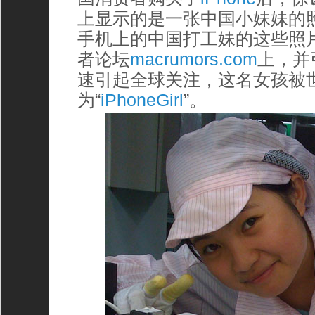
上显示的是一张中国小妹妹的
手机上的中国打工妹的这些照
者论坛
macrumors.com
上，并
速引起全球关注，这名女孩被
为“
iPhoneGirl
”。