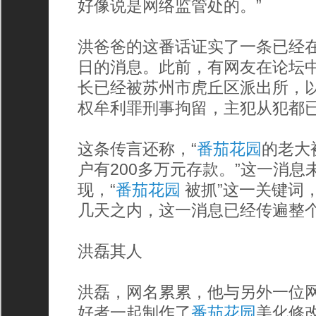
好像说是网络监管处的。”
洪爸爸的这番话证实了一条已经
日的消息。此前，有网友在论坛中
长已经被苏州市虎丘区派出所，
权牟利罪刑事拘留，主犯从犯都已
这条传言还称，“
番茄花园
的老大
户有200多万元存款。”这一消
现，“
番茄花园
被抓”这一关键词，
几天之内，这一消息已经传遍整
洪磊其人
洪磊，网名累累，他与另外一位网
好者一起制作了
番茄花园
美化修改