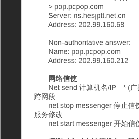
> pop.pcpop.com 
Server: ns.hesjptt.net.cn 
Address: 202.99.160.68 
Non-authoritative answer: 
Name: pop.pcpop.com 
Address: 202.99.160.212 
网络信使
Net send 计算机名/IP * 
跨网段
net stop messenger 
服务修改
net start messenger 开始信