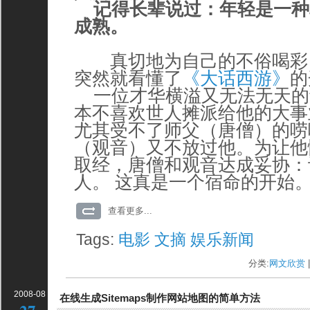
记得长辈说过：年轻是一种
成熟。
真切地为自己的不俗喝彩
突然就看懂了
《大话西游》
的
一位才华横溢又无法无天的
本不喜欢世人摊派给他的大事
尤其受不了师父（唐僧）的唠
（观音）又不放过他。为让他
取经，唐僧和观音达成妥协：
人。 这真是一个宿命的开始
查看更多...
Tags:
电影
文摘
娱乐新闻
分类:
网文欣赏
|
2008-08
在线生成Sitemaps制作网站地图的简单方法