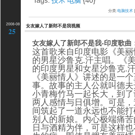
Tags:
技术
电脑
{40}
分类:
电脑技术
|
2008-08
女友嫁人了新郎不是我视频
25
女友嫁人了新郎不是我-印度歌曲
这首歌来自印度电影《美丽
的男星沙鲁克.汗主唱。《
的印度男星和女星沙鲁克.汗
《美丽情人》讲述的是一个
事。故事的主人公就叫德夫
小青梅竹马一起长大，到了
两人感情与日俱增。可是，
间筑起了一道永远也不能打
别人的新娘。内心极端痛苦
日与酒精为伴，可是这样也