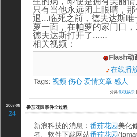
生的病，即使是拥有美丽情人Ch
只有当他永远闭上眼睛，那
退...临死之前，德夫达斯
萝一面，在帕萝的家门口，
德夫达斯打开了......
相关视频：
Flash动
在线播
Tags:
视频
伤心
爱情文章
感人
分类:
影视娱乐
|
2008-08
番茄花园事件全过程
24
新浪科技的消息：
番茄花园
美化修
者、软件下载网站
番茄花园
(tom