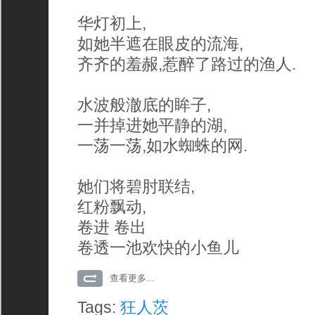
华灯初上,
如她半遮在眼皮的流海,
齐齐的羞赧,惹醉了路过的渔人.
水波般澈底的眸子,
一并掉进她平静的湖,
一荡一荡,如水蜘蛛的网.
她们将碧肘联结,
红粉飘动,
卷进 卷出 
卷透一池欢快的小鱼儿
查看更多...
Tags:
狂人茨