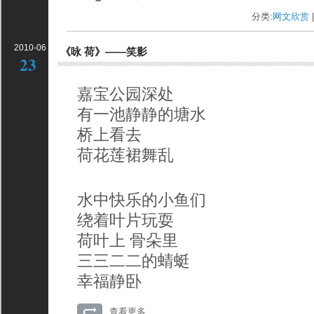
分类:
网文欣赏
|
2010-06
《咏 荷》——笑影
23
嘉宝公园深处
有一池静静的塘水
桥上看去
荷花莲裙舞乱
水中快乐的小鱼们
绕着叶片玩耍
荷叶上 骨朵里
三三二二的蜻蜓
幸福静卧
查看更多...