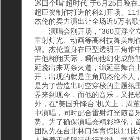
巡回个唱“超时代”于6月25日晚
超巨资制作打造的科幻开场、11
杰伦的卖力演出让全场近5万名
演唱会刚开场，“360度浮空立体呈
雷射灯光、动画等高科技舞美制
福。杰伦置身在巨型透明三角锥
吉他翱翔天际，瞬间他幻化成熊
延烧出来两条火道，绵延至舞台上
开，出现的就是主角周杰伦本人
是为了营造出时空穿梭的主题氛
界来到现今，而他的音乐，又把
外，在“美国升降台”机关上，周
中演唱，同时配合雷射灯光随音
势。为了确保演唱会精彩绝伦，
团队先在台北林口体育馆以1:1