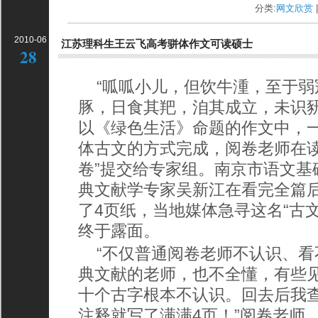
分类:
网文欣赏
|
2010-06
江苏理科生王云飞高考骈体作文可读硕士
28
“呱呱小儿，但饮牛湩，至于
豚，日食其羓，洎其成立，未识豜
以《绿色生活》命题的作文中，
体古文的方式完成，阅卷老师在读
卷”提交给专家组。南京市语文基
典文献学专家吴新江在看完全篇
了4页纸，当地媒体急寻这名“古
终于露面。
“不仅普通阅卷老师不认识、
典文献的老师，也不全懂，有些
十个古字根本不认识。回去后我
注释就写了满满4页！”阅卷老师