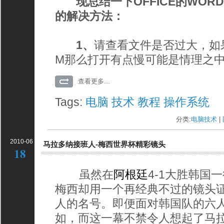
现总结一下OFFICE的WOR
的解决方法：
1、
请查看文件是否过大，如
M那么打开有点慢可能是情理之
查看更多...
Tags:
电脑
技术
教程
操作系统
分类:
电脑技术
| 
2010-06
马拉多纳接班人-梅西世界杯精彩镜头
18
虽然在
阿根廷
4-1大胜韩国
梅西却用一个再经典不过的镜头
人的名号。即便面对韩国队的六
如，而这一幕不禁令人想起了马拉