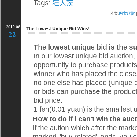
Tags:
狂人茨
分类:
网文欣赏
|
2010-06
The Lowest Unique Bid Wins!
22
The lowest unique bid is the s
In our lowest unique bid auction,
opportunity to purchase products 
winner who has placed the closest
no one else has placed (unique bid
or bids can purchase the product
bid price.
1 fen(0.01 yuan) is the smallest u
How to do if i can't win the auc
If the aution which after the mark
marked "buy related" ends, you ca