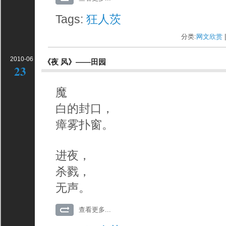
Tags:
狂人茨
分类:
网文欣赏
|
2010-06
《夜 风》——田园
23
魔
白的封口，
瘴雾扑窗。
进夜，
杀戮，
无声。
查看更多...