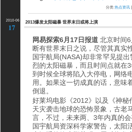
分类:
热点资讯
|
2010-06
2013爆发太阳磁暴 世界末日或将上演
17
网易探索6月17日报道
北京时间6
断有世界末日之说，尽管其真实
国宇航局(NASA)却非常罕见提
烈的太阳磁暴，而且时间点就在3
到时候全球将陷入大停电，网络
用。如果这一切成真的话，意味
倒退。
好莱坞电影《2012》以及《神
天灾袭击地球的恐怖景象，古老
言，不过，未来两、3年内真的
国宇航局资深科学家警告，太阳活