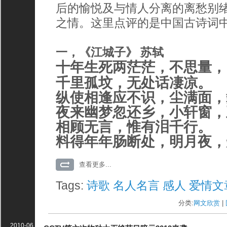
后的愉悦及与情人分离的离愁别
之情。这里点评的是中国古诗词
一，《江城子》 苏轼
十年生死两茫茫，不思量，
千里孤坟，无处话凄凉。
纵使相逢应不识，尘满面，
夜来幽梦忽还乡，小轩窗，
相顾无言，惟有泪千行。
料得年年肠断处，明月夜，
查看更多...
Tags:
诗歌
名人名言
感人
爱情文
分类:
网文欣赏
| 
2010-06