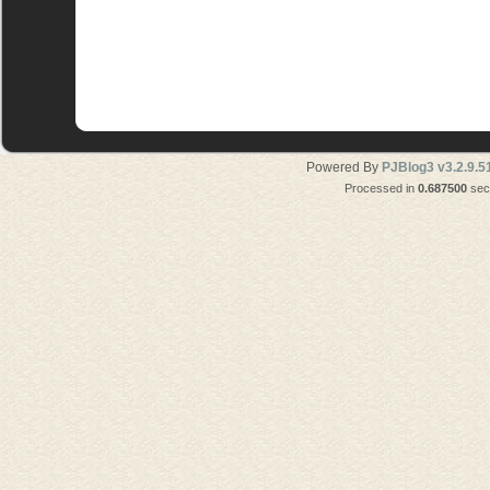
Powered By
PJBlog3 v3.2.9.5
Processed in
0.687500
seco