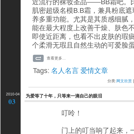
近流行的裸妆圣品——BB霜吧。
肌密超级名模B.B霜，兼具粉底
养多重功能。尤其是其质感细腻
能在最大程度上改善干燥、肤色
即使近距离，也看不出皮肤的瑕
个柔滑无瑕且自然生动的可爱脸
查看更多...
Tags:
名人名言
爱情文章
分类:
网文欣赏
|
2010-04
为爱等了十年，只等来一滴自己的眼泪
03
叮呤！
门上的叮当响了起来，一个