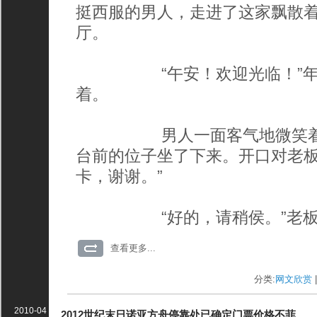
挺西服的男人，走进了这家飘散
厅。
“午安！欢迎光临！”年轻
着。
男人一面客气地微笑着点
台前的位子坐了下来。开口对老板
卡，谢谢。”
“好的，请稍侯。”老板娘
查看更多...
分类:
网文欣赏
|
2010-04
2012世纪末日诺亚方舟停靠处已确定门票价格不菲