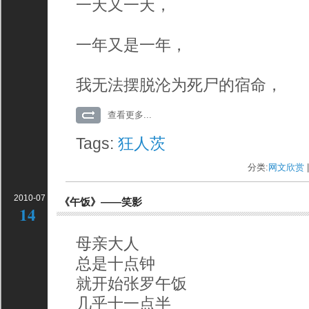
一天又一天，
一年又是一年，
我无法摆脱沦为死尸的宿命，
查看更多...
Tags:
狂人茨
分类:
网文欣赏
|
2010-07
《午饭》——笑影
14
母亲大人
总是十点钟
就开始张罗午饭
几乎十一点半