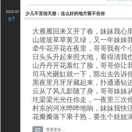
2010-07
少儿不宜信天游：这么好的地方留不住你
07
大雁雁回来又开了春，妹妹我心
山坡坡草草黄又绿，又一年妹妹
牵牛花开花在夜里，哥哥我有个
日头头升起来照大地，看得清我
山丹丹开花羞红了脸，哥哥你让
司马光砸缸就一下，豁出去告诉
黑夜里月牙牙藏起来，扑通通钻
云从了风儿影随了身，哥哥妹妹
圪梁梁光光任你走，一夜里三次
村东的河水哗哗地响，妹妹我快
花瓣瓣落下果子熟，要生个娃娃
查看更多...