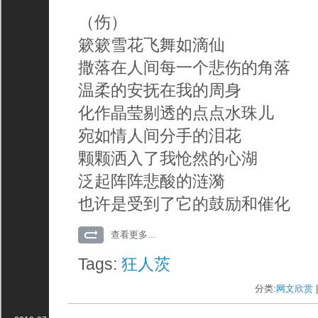
（伤）
簌簌雪花飞舞如滴仙
撒落在人间每一个悲伤的角落
温柔的安抚在我的周身
化作晶莹剔透的点点水珠儿
宛如情人间分手的泪花
颗颗洒入了我怆然的心湖
泛起阵阵悲酸的涟漪
也许是受到了它的鼓励和催化
查看更多...
Tags:
狂人茨
分类:
网文欣赏
|