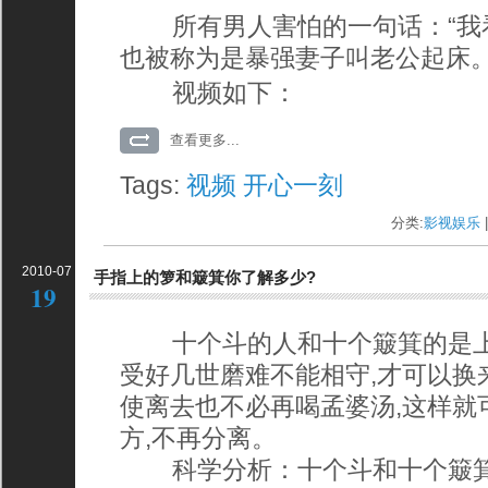
所有男人害怕的一句话：“我看
也被称为是暴强妻子叫老公起床
视频如下：
查看更多...
Tags:
视频
开心一刻
分类:
影视娱乐
|
2010-07
手指上的箩和簸箕你了解多少?
19
十个斗的人和十个簸箕的是上
受好几世磨难不能相守,才可以换
使离去也不必再喝孟婆汤,这样就
方,不再分离。
科学分析：十个斗和十个簸箕