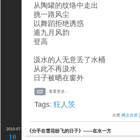
从陶罐的纹络中走出
挑一路风尘
以舞蹈拒绝诱惑
遁九月风韵
登高
汲水的人无意丢了水桶
从此不再汲水
日子被晒在窗外
查看更多...
Tags:
狂人茨
分类:
网文欣赏
|
2010-07
《分手在雪花纷飞的日子》——在水一方
10